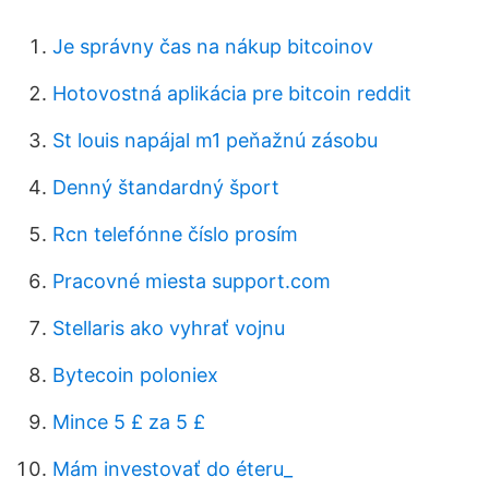
Je správny čas na nákup bitcoinov
Hotovostná aplikácia pre bitcoin reddit
St louis napájal m1 peňažnú zásobu
Denný štandardný šport
Rcn telefónne číslo prosím
Pracovné miesta support.com
Stellaris ako vyhrať vojnu
Bytecoin poloniex
Mince 5 £ za 5 £
Mám investovať do éteru_