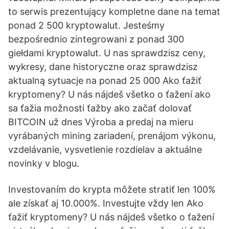
to serwis prezentujący kompletne dane na temat
ponad 2 500 kryptowalut. Jesteśmy
bezpośrednio zintegrowani z ponad 300
giełdami kryptowalut. U nas sprawdzisz ceny,
wykresy, dane historyczne oraz sprawdzisz
aktualną sytuacje na ponad 25 000 Ako ťažiť
kryptomeny? U nás nájdeš všetko o ťažení ako
sa ťažia možnosti ťažby ako začať dolovať
BITCOIN už dnes Výroba a predaj na mieru
vyrábaných mining zariadení, prenájom výkonu,
vzdelávanie, vysvetlenie rozdielav a aktuálne
novinky v blogu.
Investovaním do krypta môžete stratiť len 100%
ale získať aj 10.000%. Investujte vždy len Ako
ťažiť kryptomeny? U nás nájdeš všetko o ťažení