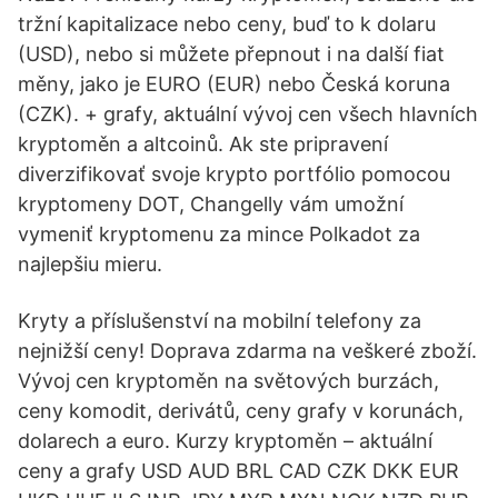
tržní kapitalizace nebo ceny, buď to k dolaru
(USD), nebo si můžete přepnout i na další fiat
měny, jako je EURO (EUR) nebo Česká koruna
(CZK). + grafy, aktuální vývoj cen všech hlavních
kryptoměn a altcoinů. Ak ste pripravení
diverzifikovať svoje krypto portfólio pomocou
kryptomeny DOT, Changelly vám umožní
vymeniť kryptomenu za mince Polkadot za
najlepšiu mieru.
Kryty a příslušenství na mobilní telefony za
nejnižší ceny! Doprava zdarma na veškeré zboží.
Vývoj cen kryptoměn na světových burzách,
ceny komodit, derivátů, ceny grafy v korunách,
dolarech a euro. Kurzy kryptoměn – aktuální
ceny a grafy USD AUD BRL CAD CZK DKK EUR