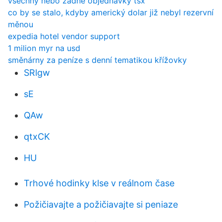
všechny nebo žádné objednávky tsx
co by se stalo, kdyby americký dolar již nebyl rezervní
měnou
expedia hotel vendor support
1 milion myr na usd
směnárny za peníze s denní tematikou křížovky
SRlgw
sE
QAw
qtxCK
HU
Trhové hodinky klse v reálnom čase
Požičiavajte a požičiavajte si peniaze