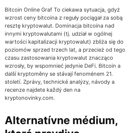
Bitcoin Online Graf To ciekawa sytuacja, gdyż
wzrost ceny bitcoina z reguły pociągał za sobą
resztę kryptowalut. Dominacja bitcoina nad
innymi kryptowalutami (tj. udział w ogólnej
wartości kapitalizacji kryptowalut) zbliża się do
poziomów sprzed trzech lat, a przecież od tego
czasu zastosowania kryptowalut znacząco
wzrosły, by wspomnieć jedynie DeFi. Bitcoin a
další kryptoměny se stávají fenoménem 21.
století. Zprávy, technické analýzy, návody a
recenze najdete každý den na
kryptonovinky.com.
Alternatívne médium,