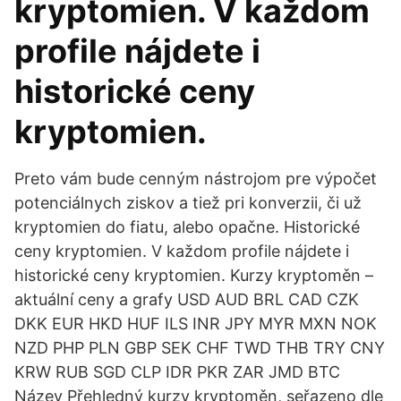
kryptomien. V každom
profile nájdete i
historické ceny
kryptomien.
Preto vám bude cenným nástrojom pre výpočet
potenciálnych ziskov a tiež pri konverzii, či už
kryptomien do fiatu, alebo opačne. Historické
ceny kryptomien. V každom profile nájdete i
historické ceny kryptomien. Kurzy kryptoměn –
aktuální ceny a grafy USD AUD BRL CAD CZK
DKK EUR HKD HUF ILS INR JPY MYR MXN NOK
NZD PHP PLN GBP SEK CHF TWD THB TRY CNY
KRW RUB SGD CLP IDR PKR ZAR JMD BTC
Název Přehledný kurzy kryptoměn, seřazeno dle