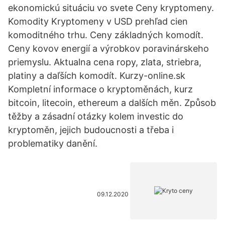
ekonomickú situáciu vo svete Ceny kryptomeny.
Komodity Kryptomeny v USD prehľad cien
komoditného trhu. Ceny základných komodít.
Ceny kovov energií a výrobkov poravinárskeho
priemyslu. Aktualna cena ropy, zlata, striebra,
platiny a daľších komodít. Kurzy-online.sk
Kompletní informace o kryptoměnách, kurz
bitcoin, litecoin, ethereum a dalších měn. Způsob
těžby a zásadní otázky kolem investic do
kryptoměn, jejich budoucnosti a třeba i
problematiky danění.
09.12.2020