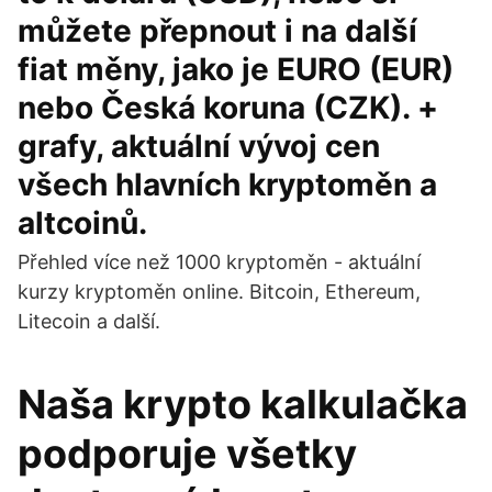
můžete přepnout i na další
fiat měny, jako je EURO (EUR)
nebo Česká koruna (CZK). +
grafy, aktuální vývoj cen
všech hlavních kryptoměn a
altcoinů.
Přehled více než 1000 kryptoměn - aktuální
kurzy kryptoměn online. Bitcoin, Ethereum,
Litecoin a další.
Naša krypto kalkulačka
podporuje všetky