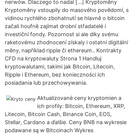
nerwów. Dlaczego to nadal […] Kryptoměny
Kryptoměny vstoupily do masového povědomí, s
vidinou rychlého zbohatnutí se hlavně o bitcoin
začali houfně zajímat drobní střadatelé i
investiční fondy. Pozornost si ale díky svému
raketovému zhodnocení získaly i ostatní digitální
měny, například ripple či ethereum.. Kontrakty
CFD na kryptowaluty Strona 1 Handluj
kryptowalutami, takimi jak Bitcoin, Litecoin,
Ripple i Ethereum, bez konieczności ich
posiadania lub przechowywania.
Aktualizované ceny kryptomien a
ich profily: Bitcoin, Ethereum, XRP,
Litecoin, Bitcoin Cash, Binance Coin, EOS,
Stellar, Cardano a ďalšie. Ceny BNB na wykresie
podawane są w Bitcoinach Wykres