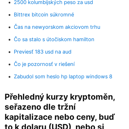
2500 kolumbijských peso za usd
Bittrex bitcoin súkromné
Čas na newyorskom akciovom trhu
Čo sa stalo s útočiskom hamilton
Previesť 183 usd na aud
Čo je pozornosť v riešení
Zabudol som heslo hp laptop windows 8
Přehledný kurzy kryptoměn,
seřazeno dle tržní
kapitalizace nebo ceny, buď
to k dolaru (USD), nebo si