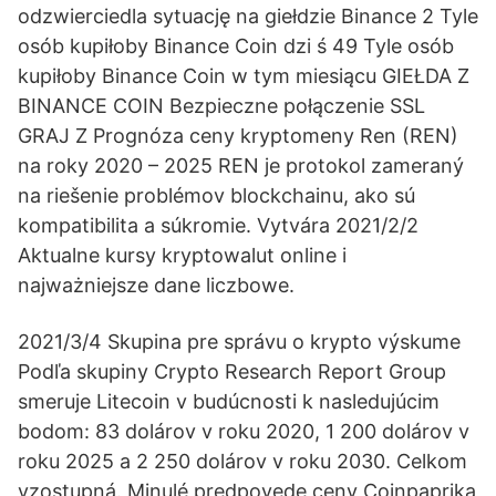
odzwierciedla sytuację na giełdzie Binance 2 Tyle
osób kupiłoby Binance Coin dzi ś 49 Tyle osób
kupiłoby Binance Coin w tym miesiącu GIEŁDA Z
BINANCE COIN Bezpieczne połączenie SSL
GRAJ Z Prognóza ceny kryptomeny Ren (REN)
na roky 2020 – 2025 REN je protokol zameraný
na riešenie problémov blockchainu, ako sú
kompatibilita a súkromie. Vytvára 2021/2/2
Aktualne kursy kryptowalut online i
najważniejsze dane liczbowe.
2021/3/4 Skupina pre správu o krypto výskume
Podľa skupiny Crypto Research Report Group
smeruje Litecoin v budúcnosti k nasledujúcim
bodom: 83 dolárov v roku 2020, 1 200 dolárov v
roku 2025 a 2 250 dolárov v roku 2030. Celkom
vzostupná. Minulé predpovede ceny Coinpaprika