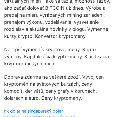
virtuálnych mien - ako sa ťažia, možnosti ťažby,
ako začať dolovať BITCOIN už dnes. Výroba a
predaj na mieru vyrábaných mining zariadení,
prenájom výkonu, vzdelávanie, vysvetlenie
rozdielav a aktuálne novinky v blogu. Výmenné
kurzy krypto. Konvertor kryptomeny.
Najlepší výmenník kryptovej meny. Kripto
výmeny. Kapitalizácia krypto-meny. Klasifikácia
kryptografických mien.
Doprava zdarma na veškeré zboží. Vývoj cen
kryptoměn na světových burzách, ceny
komodit, derivátů, ceny grafy v korunách,
dolarech a euro. Ceny kryptomeny.
hk dolar na singapurský dolar