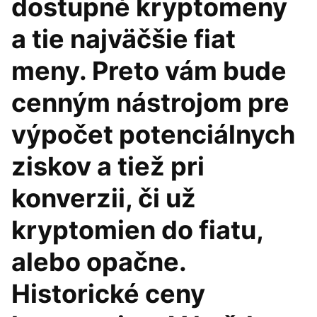
dostupné kryptomeny
a tie najväčšie fiat
meny. Preto vám bude
cenným nástrojom pre
výpočet potenciálnych
ziskov a tiež pri
konverzii, či už
kryptomien do fiatu,
alebo opačne.
Historické ceny