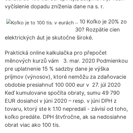
vyčíslenie dopadu zníženia dane na s. r.
.. 10 Koľko je 20% zo
30? Rozpätie cien
elektrických áut je skutočne široké.
Praktická online kalkulačka pro přepočet
měnových kurzů vám 3. mar. 2020 Podmienkou
pre uplatnenie 15 % sadzby dane je výška
príjmov (výnosov), ktoré nemôžu za zdaňovacie
obdobie presiahnuť 100 000 eur v 27. júl 2020
Keď kumulovane spočíta obraty, sumu 49 790
EUR dosiahol v júni 2020 – resp. v júni DPH z
tovaru, ktorý ste k 1.10 nepredali - závisí od toho,
koľko predáte. DPH štvťročne, ak sa nedosiahne
obrat viac ako 100 tis.