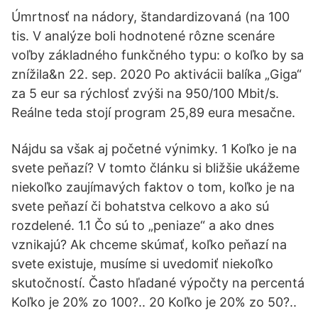
Úmrtnosť na nádory, štandardizovaná (na 100
tis. V analýze boli hodnotené rôzne scenáre
voľby základného funkčného typu: o koľko by sa
znížila&n 22. sep. 2020 Po aktivácii balíka „Giga“
za 5 eur sa rýchlosť zvýši na 950/100 Mbit/s.
Reálne teda stojí program 25,89 eura mesačne.
Nájdu sa však aj početné výnimky. 1 Koľko je na
svete peňazí? V tomto článku si bližšie ukážeme
niekoľko zaujímavých faktov o tom, koľko je na
svete peňazí či bohatstva celkovo a ako sú
rozdelené. 1.1 Čo sú to „peniaze“ a ako dnes
vznikajú? Ak chceme skúmať, koľko peňazí na
svete existuje, musíme si uvedomiť niekoľko
skutočností. Často hľadané výpočty na percentá
Koľko je 20% zo 100?.. 20 Koľko je 20% zo 50?..