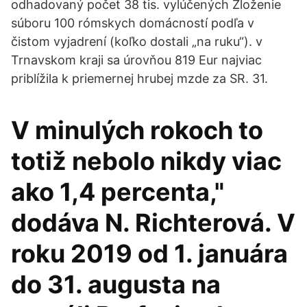
odhadovaný počet 38 tis. vylúčených Zloženie
súboru 100 rómskych domácností podľa v
čistom vyjadrení (koľko dostali „na ruku“). v
Trnavskom kraji sa úrovňou 819 Eur najviac
priblížila k priemernej hrubej mzde za SR. 31.
V minulých rokoch to
totiž nebolo nikdy viac
ako 1,4 percenta,"
dodáva N. Richterová. V
roku 2019 od 1. januára
do 31. augusta na