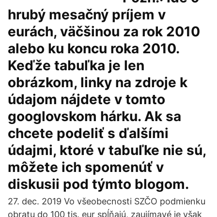
hrubý mesačný príjem v
eurách, väčšinou za rok 2010
alebo ku koncu roka 2010.
Keďže tabuľka je len
obrázkom, linky na zdroje k
údajom nájdete v tomto
googlovskom hárku. Ak sa
chcete podeliť s ďalšími
údajmi, ktoré v tabuľke nie sú,
môžete ich spomenúť v
diskusii pod týmto blogom.
27. dec. 2019 Vo všeobecnosti SZČO podmienku
obratu do 100 tis. eur spĺňajú, zaujímavé je však