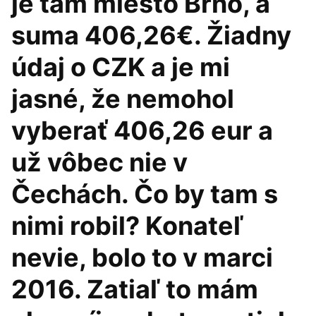
je tam miesto Brno, a
suma 406,26€. Žiadny
údaj o CZK a je mi
jasné, že nemohol
vyberať 406,26 eur a
už vôbec nie v
Čechách. Čo by tam s
nimi robil? Konateľ
nevie, bolo to v marci
2016. Zatiaľ to mám