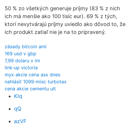
50 % zo všetkých generuje príjmy (83 % z nich
ich má menšie ako 100 tisíc eur). 69 % z tých,
ktorí nevytvárajú príjmy uviedlo ako dôvod to, že
ich produkt zatiaľ nie je na to pripravený.
zásady bitcoin aml
169 usd v gbp
7,99 dolaru v inr
link-up victoria
myx akcie cena asx dnes
nahlásit 1099-misc turbotax
cena akcie cementu ult
KIq
qQ
azVF