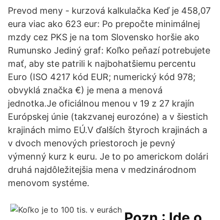
Prevod meny - kurzová kalkulačka Keď je 458,07
eura viac ako 623 eur: Po prepočte minimálnej
mzdy cez PKS je na tom Slovensko horšie ako
Rumunsko Jediný graf: Koľko peňazí potrebujete
mať, aby ste patrili k najbohatšiemu percentu
Euro (ISO 4217 kód EUR; numerický kód 978;
obvyklá značka €) je mena a menová
jednotka.Je oficiálnou menou v 19 z 27 krajín
Európskej únie (takzvanej eurozóne) a v šiestich
krajinách mimo EÚ.V ďalších štyroch krajinách a
v dvoch menových priestoroch je pevný
výmenný kurz k euru. Je to po americkom dolári
druhá najdôležitejšia mena v medzinárodnom
menovom systéme.
Pozn.: Ide o